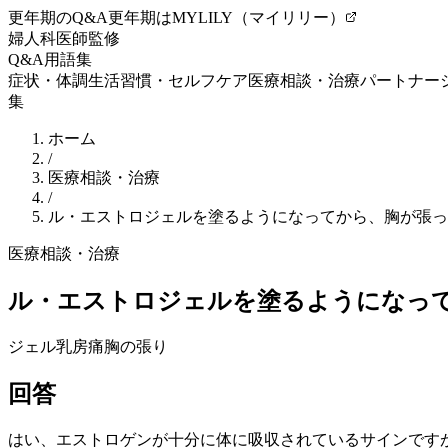
更年期のQ&A
更年期はMYLILY（マイリリー）
婦人科医師監修
Q&A
用語集
症状・体調
生活習慣・セルフケア
医療相談・治療
パートナー
集
ホーム
/
医療相談・治療
/
ル・エストロジェルを塗るようになってから、胸が張っ
医療相談・治療
ル・エストロジェルを塗るようになっ
ジェル
乳房痛
胸の張り
回答
はい、
エストロゲン
が十分に体に吸収されているサインです