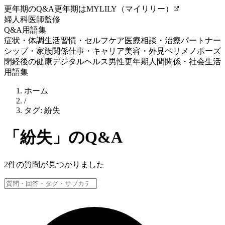
更年期のQ&A
更年期はMYLILY（マイリリー）
婦人科医師監修
Q&A
用語集
症状・体調
生活習慣・セルフケア
医療相談・治療
パートナー
シップ・家族関係
仕事・キャリア
美容・外見
ペリメノポーズ
閉経後の健康
デジタルヘルス
男性更年期
人間関係・社会生活
用語集
ホーム
/
タグ:
紛失
「
紛失
」のQ&A
2
件の質問が見つかりました