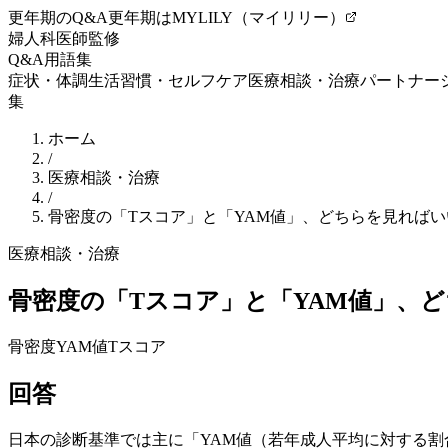
更年期のQ&A
更年期はMYLILY（マイリリー）
婦人科医師監修
Q&A
用語集
症状・体調
生活習慣・セルフケア
医療相談・治療
パートナー
集
ホーム
/
医療相談・治療
/
骨密度の「Tスコア」と「YAM値」、どちらを見れば
医療相談・治療
骨密度の「Tスコア」と「YAM値」、
骨密度
YAM値
Tスコア
回答
日本の診断基準では主に「YAM値（若年成人平均に対する