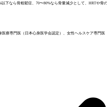
%以下なら
骨粗鬆症
、70〜80%なら骨量減少として、
HRT
や骨
、心身医療専門医（日本心身医学会認定）、女性ヘルスケア専門