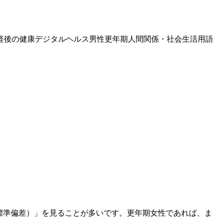
経後の健康
デジタルヘルス
男性更年期
人間関係・社会生活
用語
標準偏差）」を見ることが多いです。
更年期
女性であれば、ま