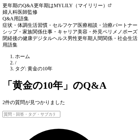
更年期のQ&A
更年期はMYLILY（マイリリー）
婦人科医師監修
Q&A
用語集
症状・体調
生活習慣・セルフケア
医療相談・治療
パートナー
シップ・家族関係
仕事・キャリア
美容・外見
ペリメノポーズ
閉経後の健康
デジタルヘルス
男性更年期
人間関係・社会生活
用語集
ホーム
/
タグ:
黄金の10年
「
黄金の10年
」のQ&A
2
件の質問が見つかりました