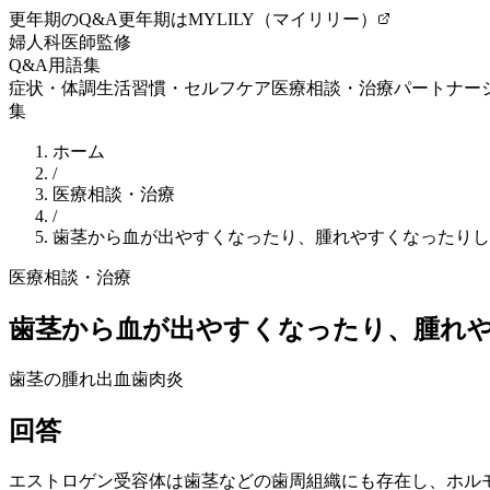
更年期のQ&A
更年期はMYLILY（マイリリー）
婦人科医師監修
Q&A
用語集
症状・体調
生活習慣・セルフケア
医療相談・治療
パートナー
集
ホーム
/
医療相談・治療
/
歯茎から血が出やすくなったり、腫れやすくなったりし
医療相談・治療
歯茎から血が出やすくなったり、腫れ
歯茎の腫れ
出血
歯肉炎
回答
エストロゲン
受容体は歯茎などの歯周組織にも存在し、ホル