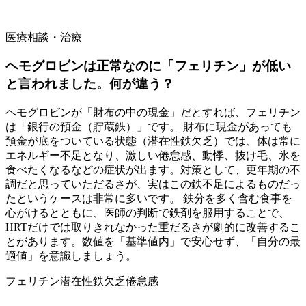
医療相談・治療
ヘモグロビンは正常なのに「フェリチン」が低い
と言われました。何が違う？
ヘモグロビンが「財布の中の現金」だとすれば、フェリチン
は「銀行の預金（貯蔵鉄）」です。 財布に現金があっても
預金が底をついている状態（潜在性鉄欠乏）では、体は常に
エネルギー不足となり、激しい倦怠感、動悸、抜け毛、氷を
食べたくなるなどの症状が出ます。対策として、更年期の不
調だと思っていただるさが、実はこの鉄不足によるものだっ
たというケースは非常に多いです。 鉄分を多く含む食事を
心がけるとともに、医師の判断で鉄剤を服用することで、
HRTだけでは取りきれなかった重だるさが劇的に改善するこ
とがあります。数値を「基準値内」で安心せず、「自分の最
適値」を意識しましょう。
フェリチン
潜在性鉄欠乏
倦怠感