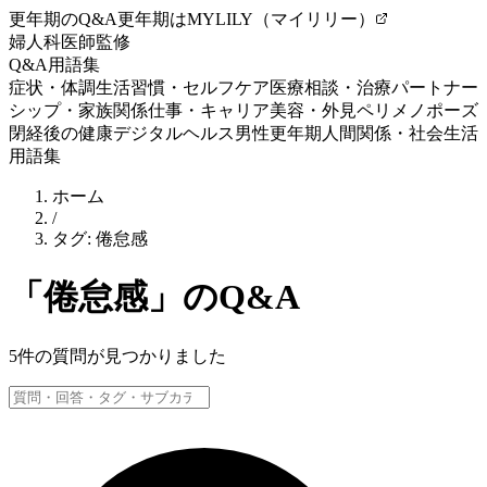
更年期のQ&A
更年期はMYLILY（マイリリー）
婦人科医師監修
Q&A
用語集
症状・体調
生活習慣・セルフケア
医療相談・治療
パートナー
シップ・家族関係
仕事・キャリア
美容・外見
ペリメノポーズ
閉経後の健康
デジタルヘルス
男性更年期
人間関係・社会生活
用語集
ホーム
/
タグ:
倦怠感
「
倦怠感
」のQ&A
5
件の質問が見つかりました