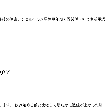
経後の健康
デジタルヘルス
男性更年期
人間関係・社会生活
用語
か？
あります。 飲み始める前と比較して明らかに数値が上がった場