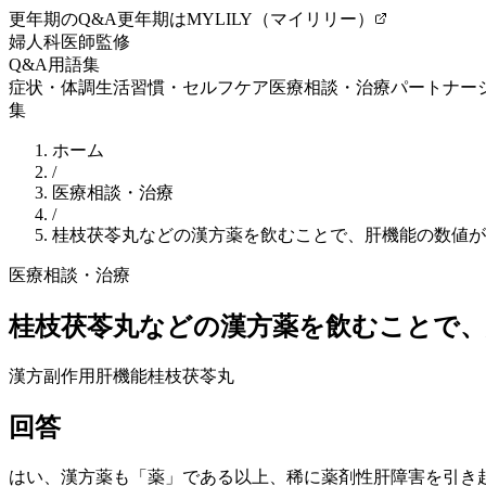
更年期のQ&A
更年期はMYLILY（マイリリー）
婦人科医師監修
Q&A
用語集
症状・体調
生活習慣・セルフケア
医療相談・治療
パートナー
集
ホーム
/
医療相談・治療
/
桂枝茯苓丸などの漢方薬を飲むことで、肝機能の数値が
医療相談・治療
桂枝茯苓丸などの漢方薬を飲むことで
漢方副作用
肝機能
桂枝茯苓丸
回答
はい、漢方薬も「薬」である以上、稀に薬剤性肝障害を引き起