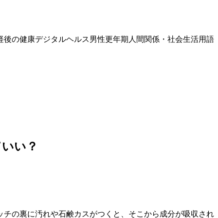
経後の健康
デジタルヘルス
男性更年期
人間関係・社会生活
用語
ていい？
ッチの裏に汚れや石鹸カスがつくと、そこから成分が吸収され