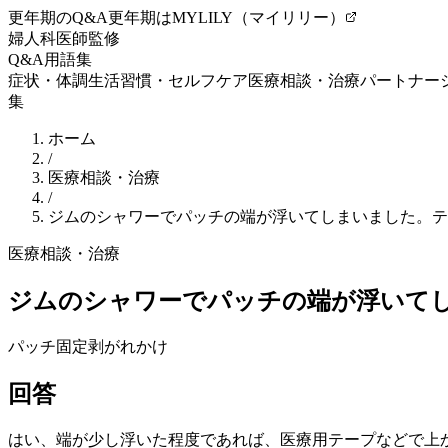
更年期のQ&A
更年期はMYLILY（マイリリー）
婦人科医師監修
Q&A
用語集
症状・体調
生活習慣・セルフケア
医療相談・治療
パートナー
集
ホーム
/
医療相談・治療
/
ジムのシャワーでパッチの端が浮いてしまいました。テ
医療相談・治療
ジムのシャワーでパッチの端が浮いて
パッチ
固定
剥がれかけ
回答
はい、端が少し浮いた程度であれば、医療用テープなどで上