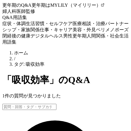
更年期のQ&A
更年期はMYLILY（マイリリー）
婦人科医師監修
Q&A
用語集
症状・体調
生活習慣・セルフケア
医療相談・治療
パートナー
シップ・家族関係
仕事・キャリア
美容・外見
ペリメノポーズ
閉経後の健康
デジタルヘルス
男性更年期
人間関係・社会生活
用語集
ホーム
/
タグ:
吸収効率
「
吸収効率
」のQ&A
1
件の質問が見つかりました