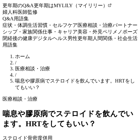
更年期のQ&A
更年期はMYLILY（マイリリー）
婦人科医師監修
Q&A
用語集
症状・体調
生活習慣・セルフケア
医療相談・治療
パートナー
シップ・家族関係
仕事・キャリア
美容・外見
ペリメノポーズ
閉経後の健康
デジタルヘルス
男性更年期
人間関係・社会生活
用語集
ホーム
/
医療相談・治療
/
喘息や膠原病でステロイドを飲んでいます。HRTをし
てもいい？
医療相談・治療
喘息や膠原病でステロイドを飲んでい
ます。HRTをしてもいい？
ステロイド
骨密度
併用