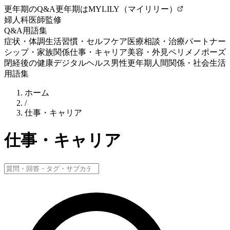
更年期のQ&A
更年期はMYLILY（マイリリー）
婦人科医師監修
Q&A
用語集
症状・体調
生活習慣・セルフケア
医療相談・治療
パートナー
シップ・家族関係
仕事・キャリア
美容・外見
ペリメノポーズ
閉経後の健康
デジタルヘルス
男性更年期
人間関係・社会生活
用語集
ホーム
/
仕事・キャリア
仕事・キャリア