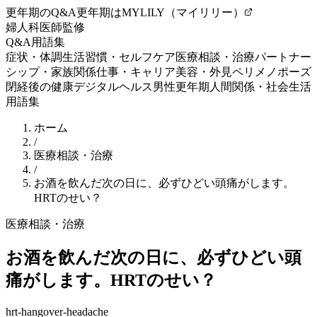
更年期のQ&A
更年期はMYLILY（マイリリー）
婦人科医師監修
Q&A
用語集
症状・体調
生活習慣・セルフケア
医療相談・治療
パートナー
シップ・家族関係
仕事・キャリア
美容・外見
ペリメノポーズ
閉経後の健康
デジタルヘルス
男性更年期
人間関係・社会生活
用語集
ホーム
/
医療相談・治療
/
お酒を飲んだ次の日に、必ずひどい頭痛がします。
HRTのせい？
医療相談・治療
お酒を飲んだ次の日に、必ずひどい頭
痛がします。HRTのせい？
hrt-hangover-headache