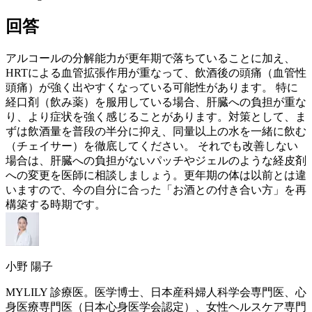
回答
アルコールの分解能力が
更年期
で落ちていることに加え、
HRT
による血管拡張作用が重なって、飲酒後の頭痛（血管性
頭痛）が強く出やすくなっている可能性があります。 特に
経口剤（飲み薬）を服用している場合、肝臓への負担が重な
り、より症状を強く感じることがあります。対策として、ま
ずは飲酒量を普段の半分に抑え、同量以上の水を一緒に飲む
（チェイサー）を徹底してください。 それでも改善しない
場合は、肝臓への負担がないパッチやジェルのような経皮剤
への変更を医師に相談しましょう。
更年期
の体は以前とは違
いますので、今の自分に合った「お酒との付き合い方」を再
構築する時期です。
小野 陽子
MYLILY 診療医。医学博士、日本産科婦人科学会専門医、心
身医療専門医（日本心身医学会認定）、女性ヘルスケア専門