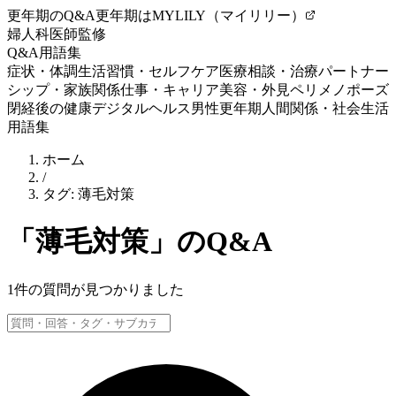
更年期のQ&A
更年期はMYLILY（マイリリー）
婦人科医師監修
Q&A
用語集
症状・体調
生活習慣・セルフケア
医療相談・治療
パートナー
シップ・家族関係
仕事・キャリア
美容・外見
ペリメノポーズ
閉経後の健康
デジタルヘルス
男性更年期
人間関係・社会生活
用語集
ホーム
/
タグ:
薄毛対策
「
薄毛対策
」のQ&A
1
件の質問が見つかりました