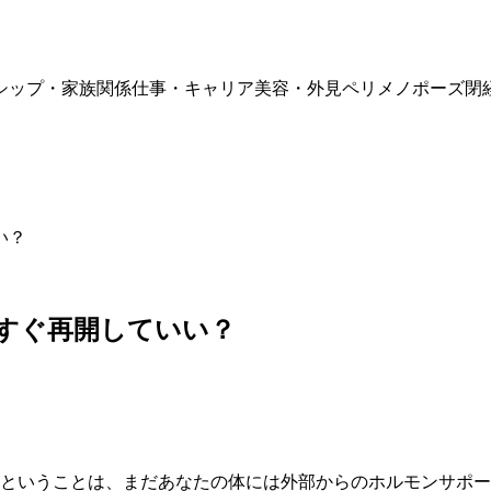
シップ・家族関係
仕事・キャリア
美容・外見
ペリメノポーズ
閉
い？
。すぐ再開していい？
るということは、まだあなたの体には外部からのホルモンサポ