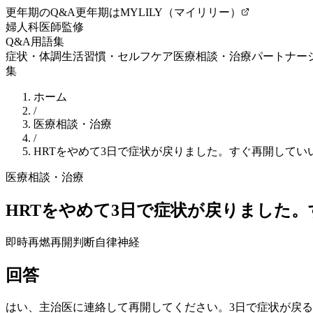
更年期のQ&A
更年期はMYLILY（マイリリー）
婦人科医師監修
Q&A
用語集
症状・体調
生活習慣・セルフケア
医療相談・治療
パートナー
集
ホーム
/
医療相談・治療
/
HRTをやめて3日で症状が戻りました。すぐ再開してい
医療相談・治療
HRTをやめて3日で症状が戻りました
即時再燃
再開判断
自律神経
回答
はい、主治医に連絡して再開してください。3日で症状が戻