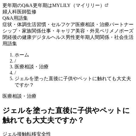
更年期のQ&A
更年期はMYLILY（マイリリー）
婦人科医師監修
Q&A
用語集
症状・体調
生活習慣・セルフケア
医療相談・治療
パートナー
シップ・家族関係
仕事・キャリア
美容・外見
ペリメノポーズ
閉経後の健康
デジタルヘルス
男性更年期
人間関係・社会生活
用語集
ホーム
/
医療相談・治療
/
ジェルを塗った直後に子供やペットに触れても大丈夫
ですか？
医療相談・治療
ジェルを塗った直後に子供やペットに
触れても大丈夫ですか？
ジェル
接触転移
安全性