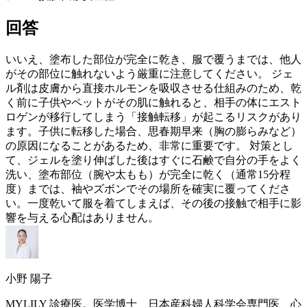
回答
いいえ、塗布した部位が完全に乾き、服で覆うまでは、他人
がその部位に触れないよう厳重に注意してください。 ジェ
ル剤は皮膚から直接ホルモンを吸収させる仕組みのため、乾
く前に子供やペットがその肌に触れると、相手の体に
エスト
ロゲン
が移行してしまう「接触転移」が起こるリスクがあり
ます。子供に転移した場合、思春期早来（胸の膨らみなど）
の原因になることがあるため、非常に重要です。 対策とし
て、ジェルを塗り伸ばした後はすぐに石鹸で自分の手をよく
洗い、塗布部位（腕や太もも）が完全に乾く（通常15分程
度）までは、袖やズボンでその場所を確実に覆ってくださ
い。一度乾いて服を着てしまえば、その後の接触で相手に影
響を与える心配はありません。
小野 陽子
MYLILY 診療医。医学博士、日本産科婦人科学会専門医、心