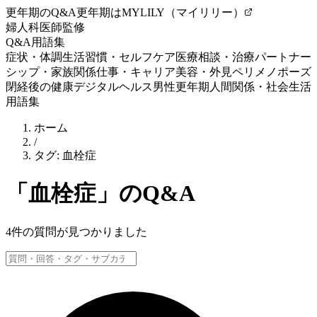
更年期のQ&A
更年期はMYLILY（マイリリー）
婦人科医師監修
Q&A
用語集
症状・体調
生活習慣・セルフケア
医療相談・治療
パートナー
シップ・家族関係
仕事・キャリア
美容・外見
ペリメノポーズ
閉経後の健康
デジタルヘルス
男性更年期
人間関係・社会生活
用語集
ホーム
/
タグ:
血栓症
「
血栓症
」のQ&A
4
件の質問が見つかりました