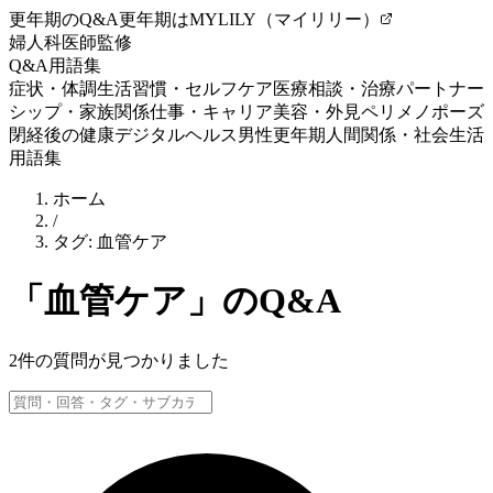
更年期のQ&A
更年期はMYLILY（マイリリー）
婦人科医師監修
Q&A
用語集
症状・体調
生活習慣・セルフケア
医療相談・治療
パートナー
シップ・家族関係
仕事・キャリア
美容・外見
ペリメノポーズ
閉経後の健康
デジタルヘルス
男性更年期
人間関係・社会生活
用語集
ホーム
/
タグ:
血管ケア
「
血管ケア
」のQ&A
2
件の質問が見つかりました