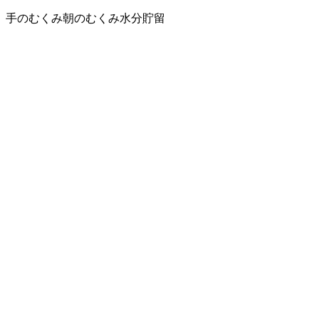
手のむくみ
朝のむくみ
水分貯留