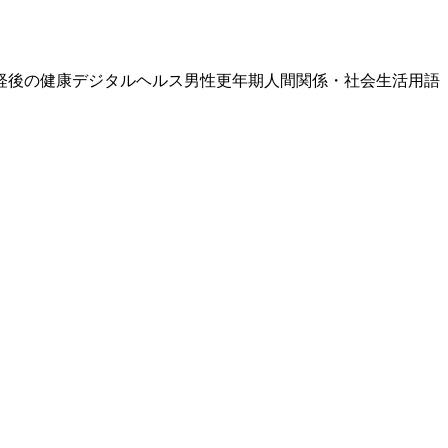
経後の健康
デジタルヘルス
男性更年期
人間関係・社会生活
用語