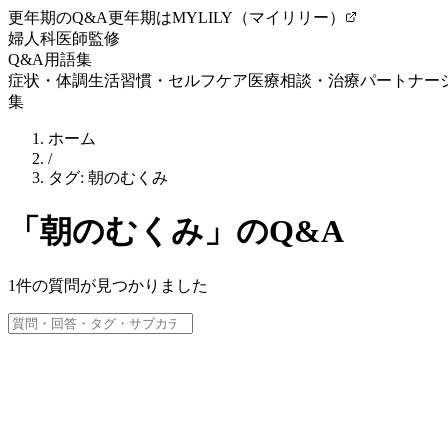
更年期のQ&A
更年期はMYLILY（マイリリー）
婦人科医師監修
Q&A
用語集
症状・体調
生活習慣・セルフケア
医療相談・治療
パートナー
集
ホーム
/
タグ:
朝のむくみ
「
朝のむくみ
」のQ&A
1
件の質問が見つかりました