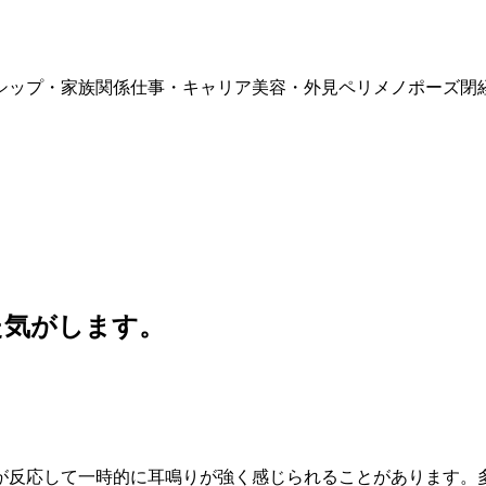
シップ・家族関係
仕事・キャリア
美容・外見
ペリメノポーズ
閉
た気がします。
が反応して一時的に耳鳴りが強く感じられることがあります。