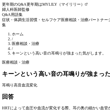
更年期のQ&A
更年期はMYLILY（マイリリー）
婦人科医師監修
Q&A
用語集
症状・体調
生活習慣・セルフケア
医療相談・治療
パートナー
集
ホーム
/
医療相談・治療
/
キーンという高い音の耳鳴りが強まった気がします。
医療相談・治療
キーンという高い音の耳鳴りが強まっ
耳鳴り
高音
血流変化
回答
HRT
によって血圧や血流が変化する際、耳の奥の細かい血管