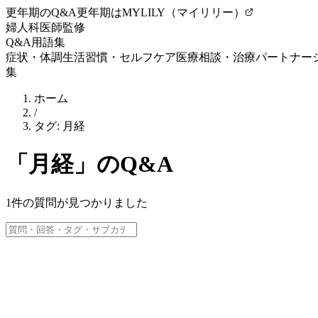
更年期のQ&A
更年期はMYLILY（マイリリー）
婦人科医師監修
Q&A
用語集
症状・体調
生活習慣・セルフケア
医療相談・治療
パートナー
集
ホーム
/
タグ:
月経
「
月経
」のQ&A
1
件の質問が見つかりました