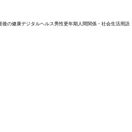
経後の健康
デジタルヘルス
男性更年期
人間関係・社会生活
用語