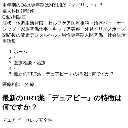
更年期のQ&A
更年期はMYLILY（マイリリー）
婦人科医師監修
Q&A
用語集
症状・体調
生活習慣・セルフケア
医療相談・治療
パートナー
シップ・家族関係
仕事・キャリア
美容・外見
ペリメノポーズ
閉経後の健康
デジタルヘルス
男性更年期
人間関係・社会生活
用語集
ホーム
/
医療相談・治療
/
最新のHRT薬「デュアビー」の特徴は何ですか？
医療相談・治療
最新のHRT薬「デュアビー」の特徴は
何ですか？
デュアビー
セレブ
安全性