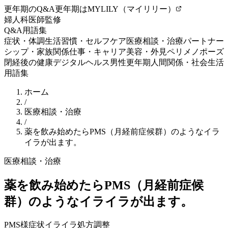
更年期のQ&A
更年期はMYLILY（マイリリー）
婦人科医師監修
Q&A
用語集
症状・体調
生活習慣・セルフケア
医療相談・治療
パートナー
シップ・家族関係
仕事・キャリア
美容・外見
ペリメノポーズ
閉経後の健康
デジタルヘルス
男性更年期
人間関係・社会生活
用語集
ホーム
/
医療相談・治療
/
薬を飲み始めたらPMS（月経前症候群）のようなイラ
イラが出ます。
医療相談・治療
薬を飲み始めたらPMS（月経前症候
群）のようなイライラが出ます。
PMS様症状
イライラ
処方調整