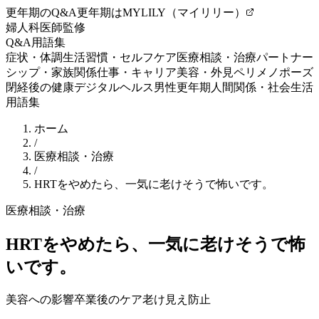
更年期のQ&A
更年期はMYLILY（マイリリー）
婦人科医師監修
Q&A
用語集
症状・体調
生活習慣・セルフケア
医療相談・治療
パートナー
シップ・家族関係
仕事・キャリア
美容・外見
ペリメノポーズ
閉経後の健康
デジタルヘルス
男性更年期
人間関係・社会生活
用語集
ホーム
/
医療相談・治療
/
HRTをやめたら、一気に老けそうで怖いです。
医療相談・治療
HRTをやめたら、一気に老けそうで怖
いです。
美容への影響
卒業後のケア
老け見え防止