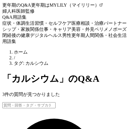
更年期のQ&A
更年期はMYLILY（マイリリー）
婦人科医師監修
Q&A
用語集
症状・体調
生活習慣・セルフケア
医療相談・治療
パートナー
シップ・家族関係
仕事・キャリア
美容・外見
ペリメノポーズ
閉経後の健康
デジタルヘルス
男性更年期
人間関係・社会生活
用語集
ホーム
/
タグ:
カルシウム
「
カルシウム
」のQ&A
3
件の質問が見つかりました