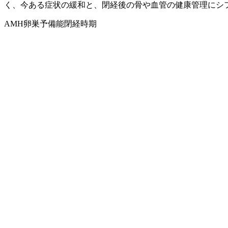
く、今ある症状の緩和と、閉経後の骨や血管の健康管理にシ
AMH
卵巣予備能
閉経時期