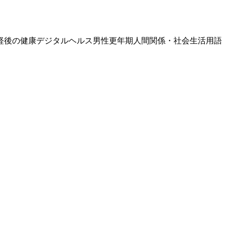
経後の健康
デジタルヘルス
男性更年期
人間関係・社会生活
用語