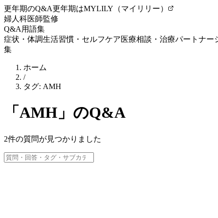
更年期のQ&A
更年期はMYLILY（マイリリー）
婦人科医師監修
Q&A
用語集
症状・体調
生活習慣・セルフケア
医療相談・治療
パートナー
集
ホーム
/
タグ:
AMH
「
AMH
」のQ&A
2
件の質問が見つかりました