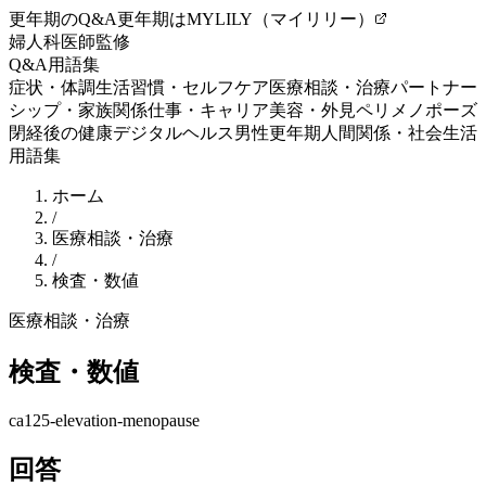
更年期のQ&A
更年期はMYLILY（マイリリー）
婦人科医師監修
Q&A
用語集
症状・体調
生活習慣・セルフケア
医療相談・治療
パートナー
シップ・家族関係
仕事・キャリア
美容・外見
ペリメノポーズ
閉経後の健康
デジタルヘルス
男性更年期
人間関係・社会生活
用語集
ホーム
/
医療相談・治療
/
検査・数値
医療相談・治療
検査・数値
ca125-elevation-menopause
回答