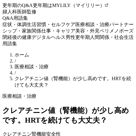
更年期のQ&A
更年期はMYLILY（マイリリー）
婦人科医師監修
Q&A
用語集
症状・体調
生活習慣・セルフケア
医療相談・治療
パートナー
シップ・家族関係
仕事・キャリア
美容・外見
ペリメノポーズ
閉経後の健康
デジタルヘルス
男性更年期
人間関係・社会生活
用語集
ホーム
/
医療相談・治療
/
クレアチニン値（腎機能）が少し高めです。HRTを続
けても大丈夫？
医療相談・治療
クレアチニン値（腎機能）が少し高め
です。HRTを続けても大丈夫？
クレアチニン
腎機能
安全性