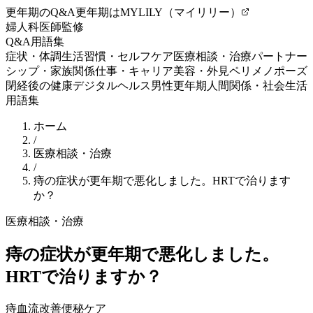
更年期のQ&A
更年期はMYLILY（マイリリー）
婦人科医師監修
Q&A
用語集
症状・体調
生活習慣・セルフケア
医療相談・治療
パートナー
シップ・家族関係
仕事・キャリア
美容・外見
ペリメノポーズ
閉経後の健康
デジタルヘルス
男性更年期
人間関係・社会生活
用語集
ホーム
/
医療相談・治療
/
痔の症状が更年期で悪化しました。HRTで治ります
か？
医療相談・治療
痔の症状が更年期で悪化しました。
HRTで治りますか？
痔
血流改善
便秘ケア