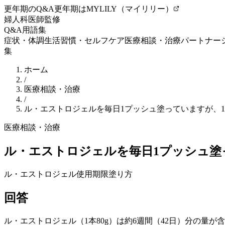
更年期のQ&A
更年期はMYLILY（マイリリー）
婦人科医師監修
Q&A
用語集
症状・体調
生活習慣・セルフケア
医療相談・治療
パートナー
集
ホーム
/
医療相談・治療
/
ル・エストロジェルを毎日1プッシュ塗っていますが、
医療相談・治療
ル・エストロジェルを毎日1プッシュ塗
ル・エストロジェル
使用期限
塗り方
回答
ル・エストロジェル（1本80g）は約6週間（42日）分の量