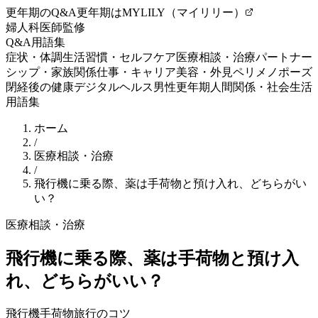
更年期のQ&A
更年期はMYLILY（マイリリー）
婦人科医師監修
Q&A
用語集
症状・体調
生活習慣・セルフケア
医療相談・治療
パートナー
シップ・家族関係
仕事・キャリア
美容・外見
ペリメノポーズ
閉経後の健康
デジタルヘルス
男性更年期
人間関係・社会生活
用語集
ホーム
/
医療相談・治療
/
飛行機に乗る際、薬は手荷物と預け入れ、どちらがい
い？
医療相談・治療
飛行機に乗る際、薬は手荷物と預け入
れ、どちらがいい？
飛行機
手荷物
旅行のコツ