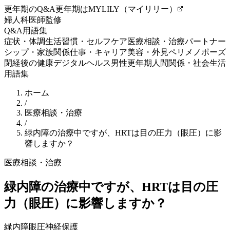
更年期のQ&A
更年期はMYLILY（マイリリー）
婦人科医師監修
Q&A
用語集
症状・体調
生活習慣・セルフケア
医療相談・治療
パートナー
シップ・家族関係
仕事・キャリア
美容・外見
ペリメノポーズ
閉経後の健康
デジタルヘルス
男性更年期
人間関係・社会生活
用語集
ホーム
/
医療相談・治療
/
緑内障の治療中ですが、HRTは目の圧力（眼圧）に影
響しますか？
医療相談・治療
緑内障の治療中ですが、HRTは目の圧
力（眼圧）に影響しますか？
緑内障
眼圧
神経保護