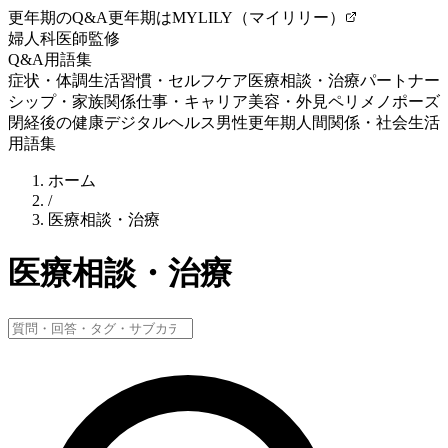
更年期のQ&A
更年期はMYLILY（マイリリー）
婦人科医師監修
Q&A
用語集
症状・体調
生活習慣・セルフケア
医療相談・治療
パートナー
シップ・家族関係
仕事・キャリア
美容・外見
ペリメノポーズ
閉経後の健康
デジタルヘルス
男性更年期
人間関係・社会生活
用語集
ホーム
/
医療相談・治療
医療相談・治療