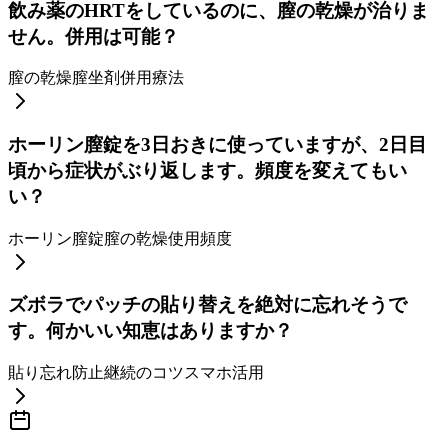
飲み薬のHRTをしているのに、膣の乾燥が治りま
せん。併用は可能？
膣の乾燥
膣坐剤
併用療法
ホーリン膣錠を3日おきに使っていますが、2日目
頃から症状がぶり返します。頻度を変えてもい
い？
ホーリン膣錠
膣の乾燥
使用頻度
ズボラでパッチの貼り替えを絶対に忘れそうで
す。何かいい知恵はありますか？
貼り忘れ防止
継続のコツ
スマホ活用