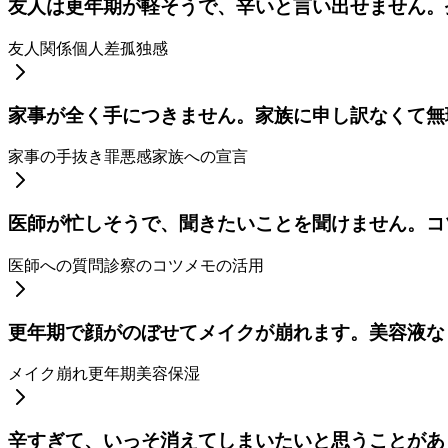
友人は更年期が軽そうで、辛いと言い出せません。
友人関係
個人差
孤独感
家事が全く手につきません。家族に申し訳なくて無
家事の手抜き
罪悪感
家族への宣言
医師が忙しそうで、聞きたいことを聞けません。コ
医師への質問
診察のコツ
メモの活用
更年期で顔がのぼせてメイクが崩れます。美容液な
メイク崩れ
更年期美容
保湿
辛すぎて、いっそ消えてしまいたいと思うことがあ