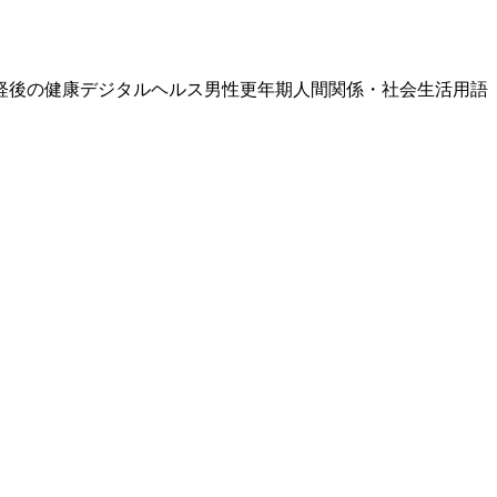
経後の健康
デジタルヘルス
男性更年期
人間関係・社会生活
用語