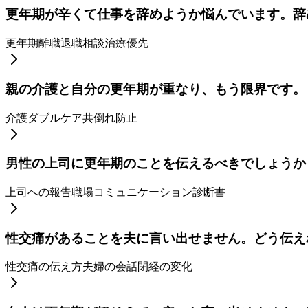
更年期が辛くて仕事を辞めようか悩んでいます。辞
更年期離職
退職相談
治療優先
親の介護と自分の更年期が重なり、もう限界です。
介護
ダブルケア
共倒れ防止
男性の上司に更年期のことを伝えるべきでしょうか
上司への報告
職場コミュニケーション
診断書
性交痛があることを夫に言い出せません。どう伝え
性交痛の伝え方
夫婦の会話
閉経の変化