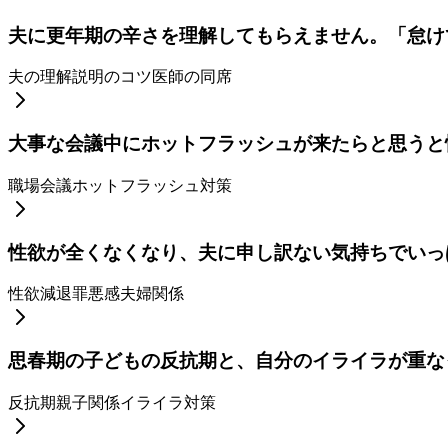
夫に更年期の辛さを理解してもらえません。「怠け
夫の理解
説明のコツ
医師の同席
大事な会議中にホットフラッシュが来たらと思うと
職場
会議
ホットフラッシュ対策
性欲が全くなくなり、夫に申し訳ない気持ちでいっ
性欲減退
罪悪感
夫婦関係
思春期の子どもの反抗期と、自分のイライラが重な
反抗期
親子関係
イライラ対策