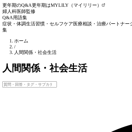
更年期のQ&A
更年期はMYLILY（マイリリー）
婦人科医師監修
Q&A
用語集
症状・体調
生活習慣・セルフケア
医療相談・治療
パートナー
集
ホーム
/
人間関係・社会生活
人間関係・社会生活