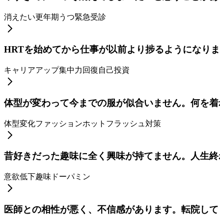
消えたい
更年期うつ
緊急受診
HRTを始めてから仕事が以前より捗るようになり
キャリアアップ
集中力回復
自己投資
体型が変わって今までの服が似合いません。何を着
体型変化
ファッション
ホットフラッシュ対策
昔好きだった趣味に全く興味が持てません。人生終
意欲低下
趣味
ドーパミン
医師との相性が悪く、不信感があります。転院して