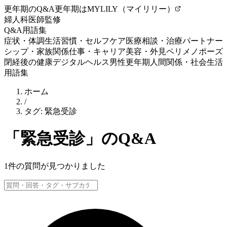
更年期のQ&A
更年期はMYLILY（マイリリー）
婦人科医師監修
Q&A
用語集
症状・体調
生活習慣・セルフケア
医療相談・治療
パートナー
シップ・家族関係
仕事・キャリア
美容・外見
ペリメノポーズ
閉経後の健康
デジタルヘルス
男性更年期
人間関係・社会生活
用語集
ホーム
/
タグ:
緊急受診
「
緊急受診
」のQ&A
1
件の質問が見つかりました