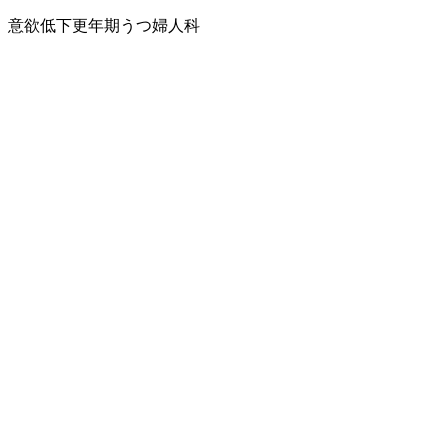
意欲低下
更年期うつ
婦人科