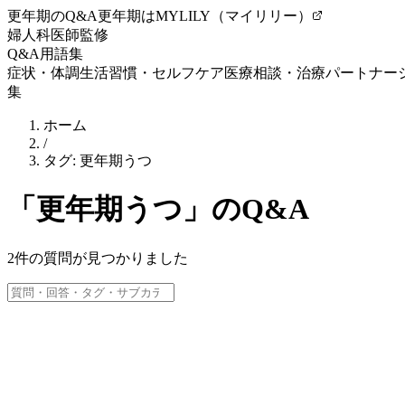
更年期のQ&A
更年期はMYLILY（マイリリー）
婦人科医師監修
Q&A
用語集
症状・体調
生活習慣・セルフケア
医療相談・治療
パートナー
集
ホーム
/
タグ:
更年期うつ
「
更年期うつ
」のQ&A
2
件の質問が見つかりました