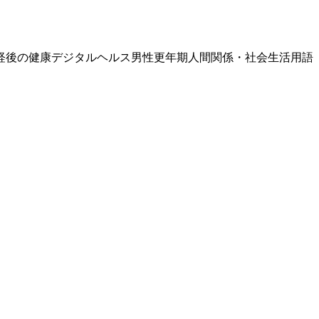
経後の健康
デジタルヘルス
男性更年期
人間関係・社会生活
用語