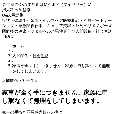
更年期のQ&A
更年期はMYLILY（マイリリー）
婦人科医師監修
Q&A
用語集
症状・体調
生活習慣・セルフケア
医療相談・治療
パートナー
シップ・家族関係
仕事・キャリア
美容・外見
ペリメノポーズ
閉経後の健康
デジタルヘルス
男性更年期
人間関係・社会生活
用語集
ホーム
/
人間関係・社会生活
/
家事が全く手につきません。家族に申し訳なくて無理
をしてしまいます。
人間関係・社会生活
家事が全く手につきません。家族に申
し訳なくて無理をしてしまいます。
家事の手抜き
罪悪感
家族への宣言