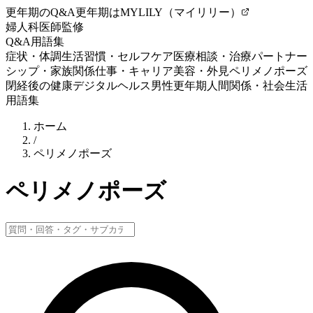
更年期のQ&A
更年期はMYLILY（マイリリー）
婦人科医師監修
Q&A
用語集
症状・体調
生活習慣・セルフケア
医療相談・治療
パートナー
シップ・家族関係
仕事・キャリア
美容・外見
ペリメノポーズ
閉経後の健康
デジタルヘルス
男性更年期
人間関係・社会生活
用語集
ホーム
/
ペリメノポーズ
ペリメノポーズ