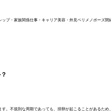
シップ・家族関係
仕事・キャリア
美容・外見
ペリメノポーズ
閉
か？
ます。不規則な周期であっても、排卵が起こることがあるため