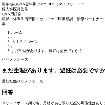
更年期のQ&A
更年期はMYLILY（マイリリー）
婦人科医師監修
Q&A
用語集
症状・体調
生活習慣・セルフケア
医療相談・治療
パートナー
集
ホーム
/
ペリメノポーズ
/
まだ生理があります。避妊は必要ですか？
ペリメノポーズ
まだ生理があります。避妊は必要です
避妊
妊娠
ペリメノポーズ
回答
ペリメノポーズ期でも、月経がある限り妊娠の可能性はあり