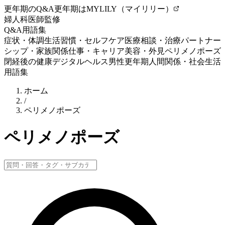
更年期のQ&A
更年期はMYLILY（マイリリー）
婦人科医師監修
Q&A
用語集
症状・体調
生活習慣・セルフケア
医療相談・治療
パートナー
シップ・家族関係
仕事・キャリア
美容・外見
ペリメノポーズ
閉経後の健康
デジタルヘルス
男性更年期
人間関係・社会生活
用語集
ホーム
/
ペリメノポーズ
ペリメノポーズ