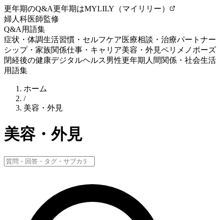
更年期のQ&A
更年期はMYLILY（マイリリー）
婦人科医師監修
Q&A
用語集
症状・体調
生活習慣・セルフケア
医療相談・治療
パートナー
シップ・家族関係
仕事・キャリア
美容・外見
ペリメノポーズ
閉経後の健康
デジタルヘルス
男性更年期
人間関係・社会生活
用語集
ホーム
/
美容・外見
美容・外見