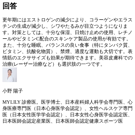
回答
更年期
には
エストロゲン
の減少により、コラーゲンやエラス
チンの生成が減少し、シワやたるみが目立つようになりま
す。対策としては、十分な保湿、日焼け止めの使用、レチノ
ールやビタミンC配合のスキンケア製品の使用が有効です。
また、十分な睡眠、バランスの良い食事（特にタンパク質、
ビタミン、抗酸化物質）、禁煙、適度な運動も大切です。表
情筋のエクササイズも効果が期待できます。美容皮膚科での
治療(レーザー治療など）も選択肢の一つです。
小野 陽子
MYLILY 診療医。医学博士、日本産科婦人科学会専門医、心
身医療専門医（日本心身医学会認定）、女性ヘルスケア専門
医（日本女性医学学会認定）、日本女性心身医学会認定医、
日本医師会認定産業医、日本医師会認定健康スポーツ医