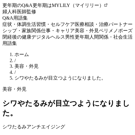
更年期のQ&A
更年期はMYLILY（マイリリー）
婦人科医師監修
Q&A
用語集
症状・体調
生活習慣・セルフケア
医療相談・治療
パートナー
シップ・家族関係
仕事・キャリア
美容・外見
ペリメノポーズ
閉経後の健康
デジタルヘルス
男性更年期
人間関係・社会生活
用語集
ホーム
/
美容・外見
/
シワやたるみが目立つようになりました。
美容・外見
シワやたるみが目立つようになりまし
た。
シワ
たるみ
アンチエイジング