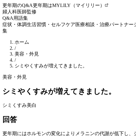
更年期のQ&A
更年期はMYLILY（マイリリー）
婦人科医師監修
Q&A
用語集
症状・体調
生活習慣・セルフケア
医療相談・治療
パートナー
集
ホーム
/
美容・外見
/
シミやくすみが増えてきました。
美容・外見
シミやくすみが増えてきました。
シミ
くすみ
美白
回答
更年期
にはホルモンの変化によりメラニンの代謝が低下し、シ