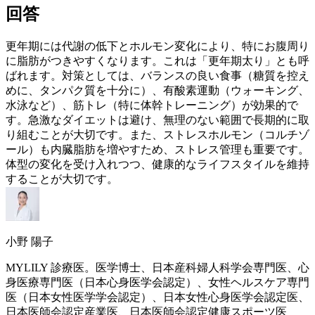
回答
更年期
には代謝の低下とホルモン変化により、特にお腹周り
に脂肪がつきやすくなります。これは「
更年期
太り」とも呼
ばれます。対策としては、バランスの良い食事（糖質を控え
めに、タンパク質を十分に）、有酸素運動（ウォーキング、
水泳など）、筋トレ（特に体幹トレーニング）が効果的で
す。急激なダイエットは避け、無理のない範囲で長期的に取
り組むことが大切です。また、ストレスホルモン（コルチゾ
ール）も内臓脂肪を増やすため、ストレス管理も重要です。
体型の変化を受け入れつつ、健康的なライフスタイルを維持
することが大切です。
小野 陽子
MYLILY 診療医。医学博士、日本産科婦人科学会専門医、心
身医療専門医（日本心身医学会認定）、女性ヘルスケア専門
医（日本女性医学学会認定）、日本女性心身医学会認定医、
日本医師会認定産業医、日本医師会認定健康スポーツ医