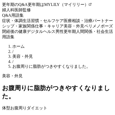
更年期のQ&A
更年期はMYLILY（マイリリー）
婦人科医師監修
Q&A
用語集
症状・体調
生活習慣・セルフケア
医療相談・治療
パートナー
シップ・家族関係
仕事・キャリア
美容・外見
ペリメノポーズ
閉経後の健康
デジタルヘルス
男性更年期
人間関係・社会生活
用語集
ホーム
/
美容・外見
/
お腹周りに脂肪がつきやすくなりました。
美容・外見
お腹周りに脂肪がつきやすくなりまし
た。
体型
お腹周り
ダイエット