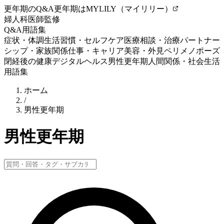
更年期のQ&A
更年期はMYLILY（マイリリー）
婦人科医師監修
Q&A
用語集
症状・体調
生活習慣・セルフケア
医療相談・治療
パートナー
シップ・家族関係
仕事・キャリア
美容・外見
ペリメノポーズ
閉経後の健康
デジタルヘルス
男性更年期
人間関係・社会生活
用語集
ホーム
/
男性更年期
男性更年期