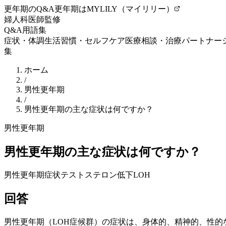
更年期のQ&A
更年期はMYLILY（マイリリー）
婦人科医師監修
Q&A
用語集
症状・体調
生活習慣・セルフケア
医療相談・治療
パートナー
集
ホーム
/
男性更年期
/
男性更年期の主な症状は何ですか？
男性更年期
男性更年期の主な症状は何ですか？
男性更年期症状
テストステロン低下
LOH
回答
男性
更年期
（LOH症候群）の症状は、身体的、精神的、性