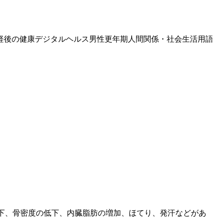
経後の健康
デジタルヘルス
男性更年期
人間関係・社会生活
用語
下、
骨密度
の低下、内臓脂肪の増加、ほてり、発汗などがあ