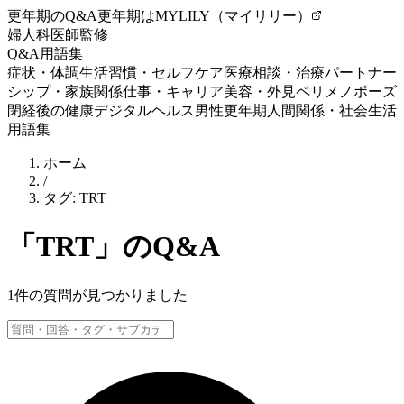
更年期のQ&A
更年期はMYLILY（マイリリー）
婦人科医師監修
Q&A
用語集
症状・体調
生活習慣・セルフケア
医療相談・治療
パートナー
シップ・家族関係
仕事・キャリア
美容・外見
ペリメノポーズ
閉経後の健康
デジタルヘルス
男性更年期
人間関係・社会生活
用語集
ホーム
/
タグ:
TRT
「
TRT
」のQ&A
1
件の質問が見つかりました