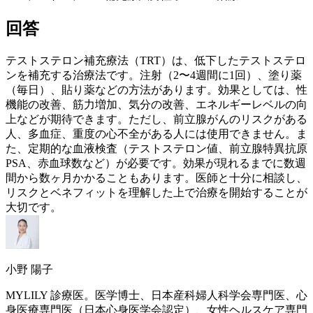
回答
テストステロン補充療法（TRT）は、低下したテストステロ
ンを補充する治療法です。注射（2〜4週間に1回）、塗り薬
（毎日）、貼り薬などの方法があります。効果としては、性
機能の改善、筋力増加、気分の改善、エネルギーレベルの向
上などが期待できます。ただし、前立腺がんのリスクがある
人、多血症、重度の心不全がある人には使用できません。ま
た、定期的な血液検査（テストステロン値、前立腺特異抗原
PSA、赤血球数など）が必要です。効果が現れるまでに数週
間から数ヶ月かかることもあります。医師と十分に相談し、
リスクとベネフィットを理解した上で治療を開始することが
大切です。
小野 陽子
MYLILY 診療医。医学博士、日本産科婦人科学会専門医、心
身医療専門医（日本心身医学会認定）、女性ヘルスケア専門