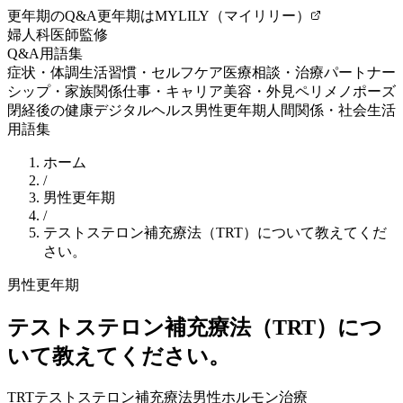
更年期のQ&A
更年期はMYLILY（マイリリー）
婦人科医師監修
Q&A
用語集
症状・体調
生活習慣・セルフケア
医療相談・治療
パートナー
シップ・家族関係
仕事・キャリア
美容・外見
ペリメノポーズ
閉経後の健康
デジタルヘルス
男性更年期
人間関係・社会生活
用語集
ホーム
/
男性更年期
/
テストステロン補充療法（TRT）について教えてくだ
さい。
男性更年期
テストステロン補充療法（TRT）につ
いて教えてください。
TRT
テストステロン補充療法
男性ホルモン治療