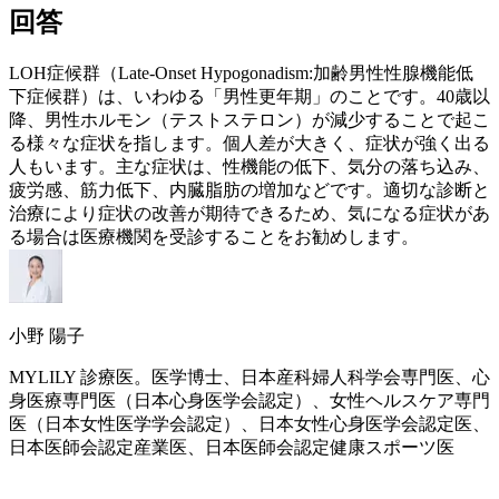
回答
LOH症候群（Late-Onset Hypogonadism:加齢男性性腺機能低
下症候群）は、いわゆる「男性
更年期
」のことです。40歳以
降、男性ホルモン（テストステロン）が減少することで起こ
る様々な症状を指します。個人差が大きく、症状が強く出る
人もいます。主な症状は、性機能の低下、気分の落ち込み、
疲労感、筋力低下、内臓脂肪の増加などです。適切な診断と
治療により症状の改善が期待できるため、気になる症状があ
る場合は医療機関を受診することをお勧めします。
小野 陽子
MYLILY 診療医。医学博士、日本産科婦人科学会専門医、心
身医療専門医（日本心身医学会認定）、女性ヘルスケア専門
医（日本女性医学学会認定）、日本女性心身医学会認定医、
日本医師会認定産業医、日本医師会認定健康スポーツ医