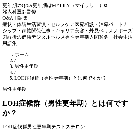
更年期のQ&A
更年期はMYLILY（マイリリー）
婦人科医師監修
Q&A
用語集
症状・体調
生活習慣・セルフケア
医療相談・治療
パートナー
シップ・家族関係
仕事・キャリア
美容・外見
ペリメノポーズ
閉経後の健康
デジタルヘルス
男性更年期
人間関係・社会生活
用語集
ホーム
/
男性更年期
/
LOH症候群（男性更年期）とは何ですか？
男性更年期
LOH症候群（男性更年期）とは何です
か？
LOH症候群
男性更年期
テストステロン