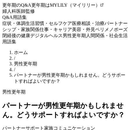
更年期のQ&A
更年期はMYLILY（マイリリー）
婦人科医師監修
Q&A
用語集
症状・体調
生活習慣・セルフケア
医療相談・治療
パートナー
シップ・家族関係
仕事・キャリア
美容・外見
ペリメノポーズ
閉経後の健康
デジタルヘルス
男性更年期
人間関係・社会生活
用語集
ホーム
/
男性更年期
/
パートナーが男性更年期かもしれません。どうサポー
トすればよいですか？
男性更年期
パートナーが男性更年期かもしれませ
ん。どうサポートすればよいですか？
パートナーサポート
家族
コミュニケーション