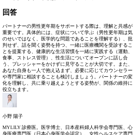
回答
パートナーの男性
更年期
をサポートする際は、理解と共感が
重要です。具体的には、症状について学ぶ（男性
更年期
は気
のせいではなく、医学的な問題であることを理解する）、批
判せず、話を聞く姿勢を持つ、一緒に医療機関を受診するこ
とを提案する、健康的な生活習慣を一緒に実践する（運動、
食事、ストレス管理）、性生活についてオープンに話し合
う、プレッシャーをかけずに見守ることが大切です。また、
あなた自身も一人で抱え込まず、必要に応じてカウンセラー
や専門家に相談することも検討しましょう。パートナーの変
化を理解し、共に乗り越えようとする姿勢が、関係の維持に
役立ちます。
小野 陽子
MYLILY 診療医。医学博士、日本産科婦人科学会専門医、心
身医療専門医（日本心身医学会認定）、女性ヘルスケア専門