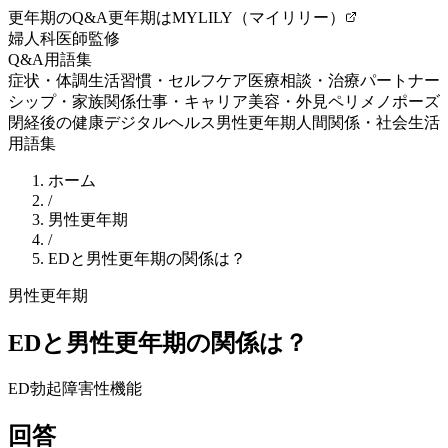
更年期のQ&A
更年期はMYLILY（マイリリー）
婦人科医師監修
Q&A
用語集
症状・体調
生活習慣・セルフケア
医療相談・治療
パートナー
シップ・家族関係
仕事・キャリア
美容・外見
ペリメノポーズ
閉経後の健康
デジタルヘルス
男性更年期
人間関係・社会生活
用語集
ホーム
/
男性更年期
/
EDと男性更年期の関係は？
男性更年期
EDと男性更年期の関係は？
ED
勃起障害
性機能
回答