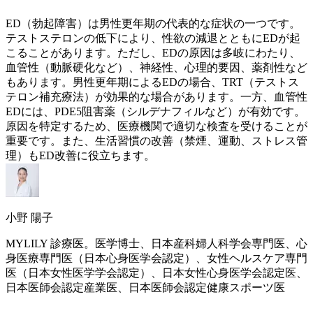
ED（勃起障害）は男性
更年期
の代表的な症状の一つです。
テストステロンの低下により、性欲の減退とともにEDが起
こることがあります。ただし、EDの原因は多岐にわたり、
血管性（動脈硬化など）、神経性、心理的要因、薬剤性など
もあります。男性
更年期
によるEDの場合、TRT（テストス
テロン補充療法）が効果的な場合があります。一方、血管性
EDには、PDE5阻害薬（シルデナフィルなど）が有効です。
原因を特定するため、医療機関で適切な検査を受けることが
重要です。また、生活習慣の改善（禁煙、運動、ストレス管
理）もED改善に役立ちます。
小野 陽子
MYLILY 診療医。医学博士、日本産科婦人科学会専門医、心
身医療専門医（日本心身医学会認定）、女性ヘルスケア専門
医（日本女性医学学会認定）、日本女性心身医学会認定医、
日本医師会認定産業医、日本医師会認定健康スポーツ医